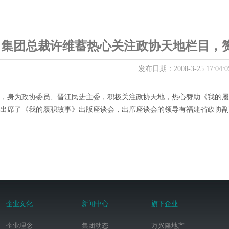
集团总裁许维蓄热心关注政协天地栏目，
发布日期：2008-3-25 17:04:0
，身为政协委员、晋江民进主委，积极关注政协天地，热心赞助《我的履
出席了《我的履职故事》出版座谈会，出席座谈会的领导有福建省政协副
企业文化
新闻中心
旗下企业
企业理念
集团动态
万兴隆地产